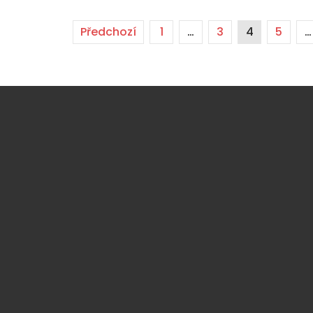
Předchozí
1
…
3
4
5
…