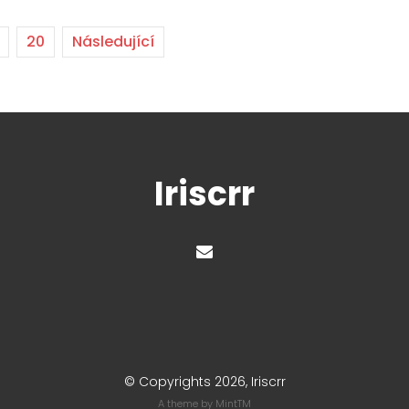
20
Následující
Iriscrr
© Copyrights 2026, Iriscrr
A theme by
MintTM