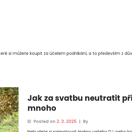
teré si můžete koupit za účelem podnikání, a to především z dův
Jak za svatbu neutratit pří
mnoho
Posted on
2. 3. 2025
|
By
Nebudete si pamatovat jméno vašeho DJ, nebo b