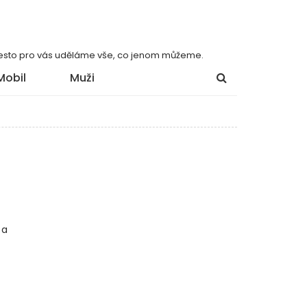
 přesto pro vás uděláme vše, co jenom můžeme.
Mobil
Muži
 a