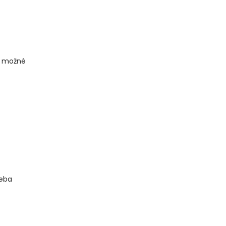
je možné
řeba