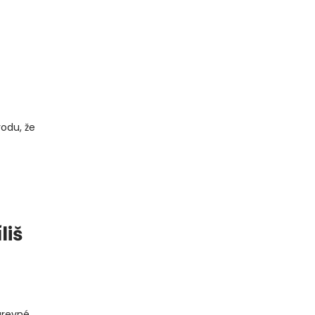
odu, že
liš
arevné