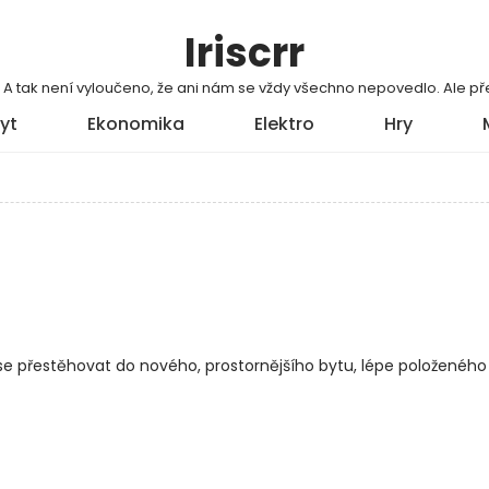
Iriscrr
í. A tak není vyloučeno, že ani nám se vždy všechno nepovedlo. Ale
yt
Ekonomika
Elektro
Hry
o se přestěhovat do nového, prostornějšího bytu, lépe položeného