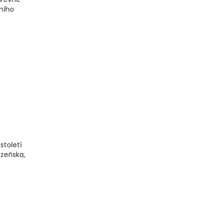
ního
století
lzeňska,