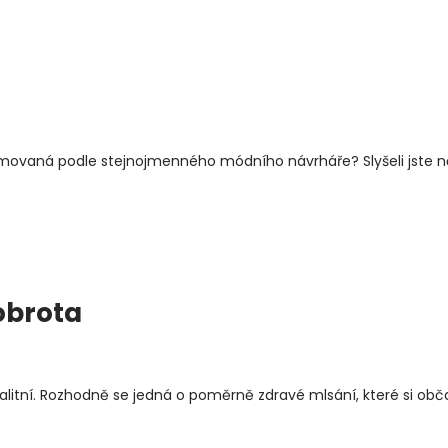
premovaná podle stejnojmenného módního návrháře? Slyšeli jste 
obrota
valitní. Rozhodně se jedná o poměrně zdravé mlsání, které si obč