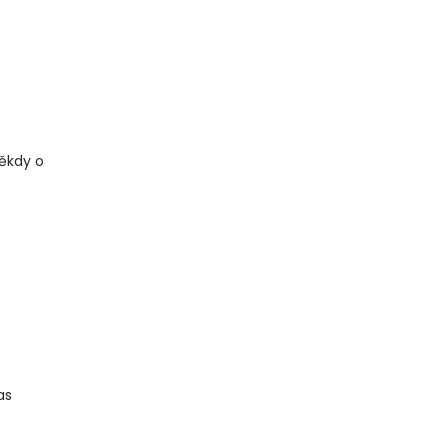
někdy o
as