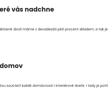
teré vás nadchne
 nabízené zboží máme z devadesáti pěti procent skladem, a tak 
š domov
tou součástí každé domácnosti i interiérové dveře. I tady je pot