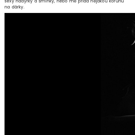
sexy hadýrky a šmínky, nebo mě přidá nějakou korunu
na dárky.