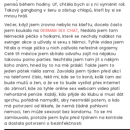
penisů během hodiny. Uf, chtěla bych si s ní vyměnit roli.
Takový gangbang v šeru a zástup chlapů, kteří by si se
mnou hráli.
Večer, když jsem zrovna nebyla na kšeftu, docela často
jsem koukala na
GERMAN SEX CHAT
, hledala jsem tam
Německé péčko s holkami, které se nechaly nalákat na
swinger akce a užívaly si sexu s Němci. Tyhle videa jsem
hltala a moje pička u nich zažívala neřestné orgasmy.
Celé tři měsíce jsem sbírala odvahu zajít na nějakou
takovou porno parties. Nechtěla jsem tam jít s někým
koho znám, hned by to na mě práskl. Takže jsem to
jeden pátek riskla sama. Zavolala jsem týden před akcí
na telefonní číslo, řekli mi, kde se to koná, kolik tam asi
bude mužů a žen, a že se to bude vysílat přes internet
do zámoří, kde za tyhle online sex webcam videa platí
nehorázné peníze. Každý, kdo přijde do klubu si musí dát
sprchu, pořádně namydlit, aby nesmrděl potem, a kdo
má potvrzení od lékaře, že nemá žádné pohlavní
nemoci, ten může sexovat bez kondomu. To se mi
zamlouvalo, protože jsem byla před týdnem na kontrole
a dostala potvrzení o bezinfekčnosti.