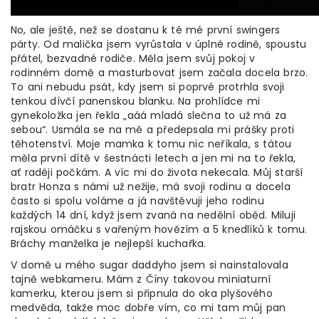
No, ale ještě, než se dostanu k té mé první swingers
párty. Od malička jsem vyrůstala v úplné rodině, spoustu
přátel, bezvadné rodiče. Měla jsem svůj pokoj v
rodinném domě a masturbovat jsem začala docela brzo.
To ani nebudu psát, kdy jsem si poprvé protrhla svoji
tenkou dívčí panenskou blanku. Na prohlídce mi
gynekoložka jen řekla „aáá mladá slečna to už má za
sebou“. Usmála se na mě a předepsala mi prášky proti
těhotenství. Moje mamka k tomu nic neříkala, s tátou
měla první dítě v šestnácti letech a jen mi na to řekla,
ať raději počkám. A víc mi do života nekecala. Můj starší
bratr Honza s námi už nežije, má svoji rodinu a docela
často si spolu voláme a já navštěvuji jeho rodinu
každých 14 dní, když jsem zvaná na nedělní oběd. Miluji
rajskou omáčku s vařeným hovězím a 5 knedlíků k tomu.
Bráchy manželka je nejlepší kuchařka.
V domě u mého sugar daddyho jsem si nainstalovala
tajně webkameru. Mám z Číny takovou miniaturní
kamerku, kterou jsem si připnula do oka plyšového
medvěda, takže moc dobře vím, co mi tam můj pan