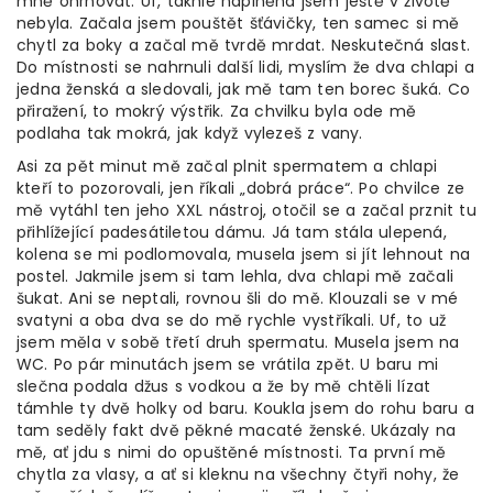
mně ohrnovat. Uf, takhle naplněná jsem ještě v životě
nebyla. Začala jsem pouštět šťávičky, ten samec si mě
chytl za boky a začal mě tvrdě mrdat. Neskutečná slast.
Do místnosti se nahrnuli další lidi, myslím že dva chlapi a
jedna ženská a sledovali, jak mě tam ten borec šuká. Co
přiražení, to mokrý výstřik. Za chvilku byla ode mě
podlaha tak mokrá, jak když vylezeš z vany.
Asi za pět minut mě začal plnit spermatem a chlapi
kteří to pozorovali, jen říkali „dobrá práce“. Po chvilce ze
mě vytáhl ten jeho XXL nástroj, otočil se a začal prznit tu
přihlížející padesátiletou dámu. Já tam stála ulepená,
kolena se mi podlomovala, musela jsem si jít lehnout na
postel. Jakmile jsem si tam lehla, dva chlapi mě začali
šukat. Ani se neptali, rovnou šli do mě. Klouzali se v mé
svatyni a oba dva se do mě rychle vystříkali. Uf, to už
jsem měla v sobě třetí druh spermatu. Musela jsem na
WC. Po pár minutách jsem se vrátila zpět. U baru mi
slečna podala džus s vodkou a že by mě chtěli lízat
támhle ty dvě holky od baru. Koukla jsem do rohu baru a
tam seděly fakt dvě pěkné macaté ženské. Ukázaly na
mě, ať jdu s nimi do opuštěné místnosti. Ta první mě
chytla za vlasy, a ať si kleknu na všechny čtyři nohy, že