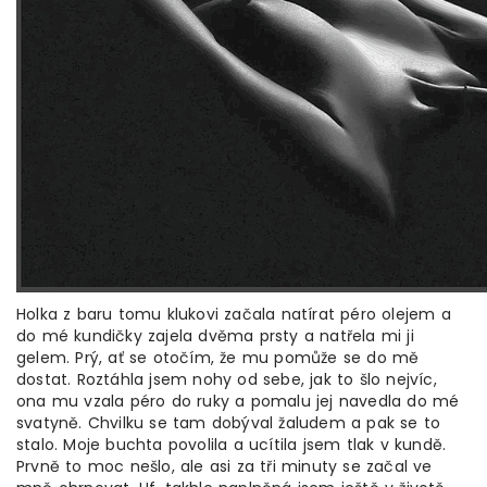
Holka z baru tomu klukovi začala natírat péro olejem a
do mé kundičky zajela dvěma prsty a natřela mi ji
gelem. Prý, ať se otočím, že mu pomůže se do mě
dostat. Roztáhla jsem nohy od sebe, jak to šlo nejvíc,
ona mu vzala péro do ruky a pomalu jej navedla do mé
svatyně. Chvilku se tam dobýval žaludem a pak se to
stalo. Moje buchta povolila a ucítila jsem tlak v kundě.
Prvně to moc nešlo, ale asi za tři minuty se začal ve