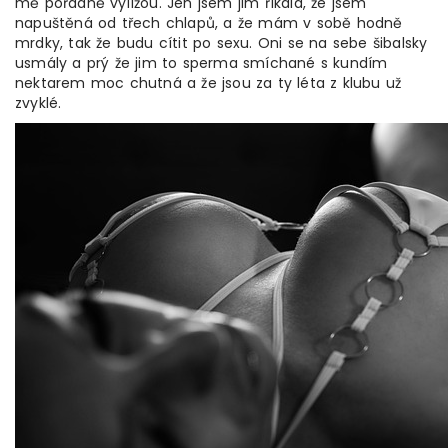
mě pořádně vylížou. Jen jsem jim říkala, že jsem
napuštěná od třech chlapů, a že mám v sobě hodně
mrdky, tak že budu cítit po sexu. Oni se na sebe šibalsky
usmály a prý že jim to sperma smíchané s kundím
nektarem moc chutná a že jsou za ty léta z klubu už
zvyklé.