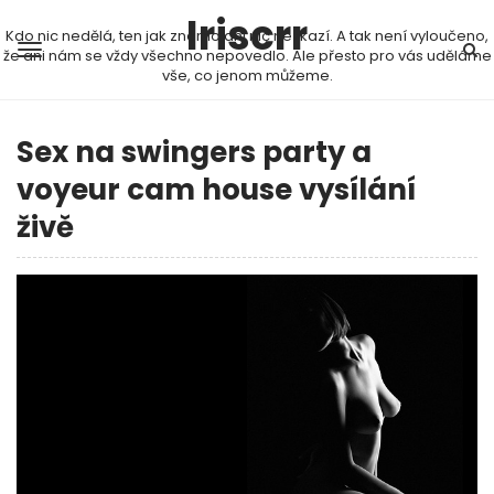
Iriscrr
Kdo nic nedělá, ten jak známo ani nic nezkazí. A tak není vyloučeno,
že ani nám se vždy všechno nepovedlo. Ale přesto pro vás uděláme
vše, co jenom můžeme.
Sex na swingers party a
voyeur cam house vysílání
živě