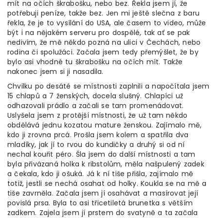
mít na očích škrabošku, nebo bez. Řekla jsem jí, že
potřebuji peníze, takže bez. Jen mi ještě slečna z baru
řekla, že je to vysílání do USA, ale časem to video, může
být i na nějakém serveru pro dospělé, tak ať se pak
nedivím, že mě někdo pozná na ulici v Čechách, nebo
rodina či spolužáci. Začala jsem tedy přemýšlet, že by
bylo asi vhodné tu škrabošku na očích mít. Takže
nakonec jsem si ji nasadila.
Chvilku po desáté se místnosti zaplnili a napočítala jsem
15 chlapů a 7 ženských, docela slušný. Chlapíci už
odhazovali prádlo a začali se tam promenádovat.
Uslyšela jsem z protější místnosti, že už tam někdo
obdělává jednu kozatou mature ženskou. Zajímalo mě,
kdo ji zrovna prcá. Prošla jsem kolem a spatřila dva
mladíky, jak jí to rvou do kundičky a druhý si od ní
nechal kouřit péro. Šla jsem do další místnosti a tam
byla přivázaná holka k ribstolům, měla našpulený zadek
a čekala, kdo ji ošuká. Já k ní tiše přišla, zajímalo mě
totiž, jestli se nechá osahat od holky. Koukla se na mě a
tiše zavrněla. Začala jsem jí osahávat a masírovat její
povislá prsa. Byla to asi třicetiletá brunetka s větším
zadkem. Zajela jsem jí prstem do svatyně a ta začala