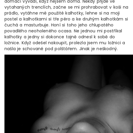
domácí vyvádí, když nejsem doma. Někdy přijde ve
vytahaných trenclích, začne se mi prohrabovat v koši na
prádlo, vytáhne mé použité kalhotky, lehne si na moji
postel a kalhotkami si tře péro a ke druhým kalhotkám si
čuchá a masturbuje. Honí si toho jeho chlupatého
povadlého neoholeného ocasa. Ne jednou mi postříkal
kalhotky a jedny si dokonce tajně odnesl k sobě do
ložnice. Když odešel nakoupit, prolezla jsem mu ložnici a
našla je schované pod polštářem. Jinak je neškodný.