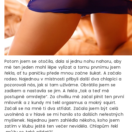
Potom jsem se otočila, dala si jednu nohu nahoru, aby
mě ten jeden mohl lépe vylízat a tomu prvnímu jsem
řekla, ať tu paničku přede mnou začne šukat. A začalo
rodeo. Najednou v místnosti přibyli další dva chlapíci a
pozorovali nás, jak si tam užíváme. Obrátila jsem se
zadkem a nastavila se jim. A řekla „tak a teď mě
postupně omrdejte“. Za chvilku mě začal plnit ten první
milovník a z kundy mi tekl orgasmus a mokrý squirt.
Začali se na mně ti dva střídat. Začala jsem být celá
uvolněná a v hlavě se mi honilo sto dalších neřestných
myšlenek. Najednou jsem zahlédla někoho, koho jsem
zatím v klubu ještě ten večer neviděla. Chlapům řekl
„můžu se také přidat?“