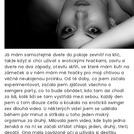
Já mám samozřejmě dveře do pokoje zevnitř na klíč,
takže když si chci užívat s erotickými hračkami, zavřu si
dveře na dva západy, otevřu skříň, ve které mám kufr na
zámeček a v něm mám mé hračky pro moji chtivou a
věčně neukojenou prcinku. Od té doby, co jsem začala
experimentovat, začala jsem zjišťovat všechno o
swingers party, co to bude obnášet, kdo tam asi chodí
za lidi, kolik lidí se tam vystřídá mezi sebou. Každý den
jsem o tom dlouze četla a koukala na erotická swinger
sex dlouhá videa. U některých videí jsem se udělala
během pár minut a stříkala u toho jeden mokrý
orgasmus za druhý. Milovala jsem videa, kde byla jedna
ženská a na ní se začali střídat chlapi, jeden, druhý, třetí,
desátý. Ona měla zavázané oči a užívala si desítku