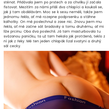
sténat. Přidávala jsem po prstech a za chvilku jí začala
fistovat. Mezitím za námi přišli dva chlapíci a koukali se,
jak ji tam obdělávám. Moc se k sexu neměli, takže jsem
jednomu řekla, ať mě rozepne podprsenku a stáhne
kalhotky. On mě poslechnul a zase nic. Znovu jsem mu
řekla, ať mě začne sát bradavky a tomu druhému, ať mi
líže prcinu. Oba dva poslechli. Já tam masturbovala tu
svázanou paničku, ta už tam hekala jak protržená, teklo z
ní jak z řeky. Mě ten jeden chlapák lízal svatyni a druhý
sál cecky.