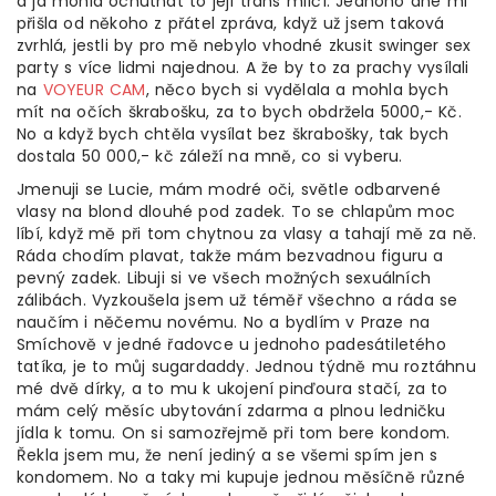
a já mohla ochutnat to její trans mlíčí. Jednoho dne mi
přišla od někoho z přátel zpráva, když už jsem taková
zvrhlá, jestli by pro mě nebylo vhodné zkusit swinger sex
party s více lidmi najednou. A že by to za prachy vysílali
na
VOYEUR CAM
, něco bych si vydělala a mohla bych
mít na očích škrabošku, za to bych obdržela 5000,- Kč.
No a když bych chtěla vysílat bez škrabošky, tak bych
dostala 50 000,- kč záleží na mně, co si vyberu.
Jmenuji se Lucie, mám modré oči, světle odbarvené
vlasy na blond dlouhé pod zadek. To se chlapům moc
líbí, když mě při tom chytnou za vlasy a tahají mě za ně.
Ráda chodím plavat, takže mám bezvadnou figuru a
pevný zadek. Libuji si ve všech možných sexuálních
zálibách. Vyzkoušela jsem už téměř všechno a ráda se
naučím i něčemu novému. No a bydlím v Praze na
Smíchově v jedné řadovce u jednoho padesátiletého
tatíka, je to můj sugardaddy. Jednou týdně mu roztáhnu
mé dvě dírky, a to mu k ukojení pinďoura stačí, za to
mám celý měsíc ubytování zdarma a plnou ledničku
jídla k tomu. On si samozřejmě při tom bere kondom.
Řekla jsem mu, že není jediný a se všemi spím jen s
kondomem. No a taky mi kupuje jednou měsíčně různé