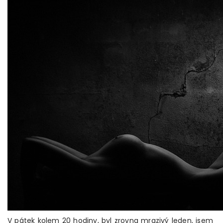
V pátek kolem 20 hodiny, byl zrovna mrazivý leden, jsem