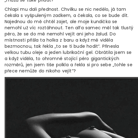
Chlapi mu dali přednost. Chvilku se nic nedělo, já tam
čekala s vyšpuleným zadkem, a čekala, co se bude dít.
Najednou do mě chtěl zajet, ale moje kundička se
nemohl už víc roztáhnout. Ten alfa samec měl tak tlustý
péro, že se do mě nemohl vejít ani jeho žalud. Do
místnosti přišla ta holka z baru a když mě viděla
bezmocnou, tak řekla „to se ti bude hodit“. Přinesla
velkou tubu oleje a jeden lubrikační gel. Obrátila jsem se
a když viděla, to ohromné stojící péro gigantických
rozměrů, jen jsem tiše polkla a řekla si pro sebe „tohle se
přece nemůže do nikoho vejít“?