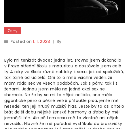
Ženy
Posted on
1. 1. 2023
|
By
Bylo mi tenkrát dvacet jedna let, zrovna jsem dokončila
v Praze střední školu s maturitou a dostávala jsem celé
ty 4 roky ve škole různé nabídky k sexu, jak od spolužáků,
tak tajně od učitelů. Oni to o mně všichni věděli, že
mám ráda sex ve všech podobách. Jak s pány, tak i s
ženami. Jednou jsem měla na jedné akci sex se
shemale. Ne že by se mi to nějak nelíbilo, ona měla
gigantické péro a pěkné velké přifouklé prsa, jenže mě
neseděl ten její hrubý mužský hlas. Ještě by to asi chtělo
brát delší dobu nějaké ženské hormony a třeba by měl
jemnější tón. Ale při tom sexu mě to vlastně ani nějak
nevadilo. Hlavně že mě pořádně vystříkala do broskvičky