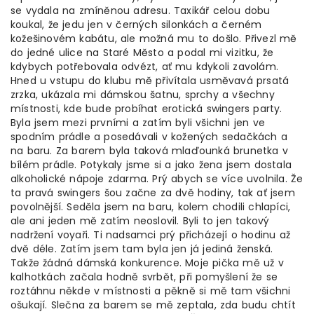
se vydala na zmíněnou adresu. Taxikář celou dobu
koukal, že jedu jen v černých silonkách a černém
kožešinovém kabátu, ale možná mu to došlo. Přivezl mě
do jedné ulice na Staré Město a podal mi vizitku, že
kdybych potřebovala odvézt, ať mu kdykoli zavolám.
Hned u vstupu do klubu mě přivítala usměvavá prsatá
zrzka, ukázala mi dámskou šatnu, sprchy a všechny
místnosti, kde bude probíhat erotická swingers party.
Byla jsem mezi prvními a zatím byli všichni jen ve
spodním prádle a posedávali v kožených sedačkách a
na baru. Za barem byla taková mlaďounká brunetka v
bílém prádle. Potykaly jsme si a jako žena jsem dostala
alkoholické nápoje zdarma. Prý abych se více uvolnila. Že
ta pravá swingers šou začne za dvě hodiny, tak ať jsem
povolnější. Seděla jsem na baru, kolem chodili chlapíci,
ale ani jeden mě zatím neoslovil. Byli to jen takový
nadržení voyaři. Ti nadsamci prý přicházejí o hodinu až
dvě déle. Zatím jsem tam byla jen já jediná ženská.
Takže žádná dámská konkurence. Moje pička mě už v
kalhotkách začala hodně svrbět, při pomyšlení že se
roztáhnu někde v místnosti a pěkně si mě tam všichni
ošukají. Slečna za barem se mě zeptala, zda budu chtít