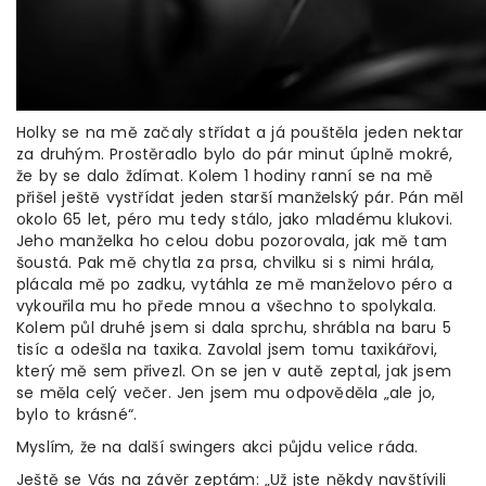
Holky se na mě začaly střídat a já pouštěla jeden nektar
za druhým. Prostěradlo bylo do pár minut úplně mokré,
že by se dalo ždímat. Kolem 1 hodiny ranní se na mě
přišel ještě vystřídat jeden starší manželský pár. Pán měl
okolo 65 let, péro mu tedy stálo, jako mladému klukovi.
Jeho manželka ho celou dobu pozorovala, jak mě tam
šoustá. Pak mě chytla za prsa, chvilku si s nimi hrála,
plácala mě po zadku, vytáhla ze mě manželovo péro a
vykouřila mu ho přede mnou a všechno to spolykala.
Kolem půl druhé jsem si dala sprchu, shrábla na baru 5
tisíc a odešla na taxika. Zavolal jsem tomu taxikářovi,
který mě sem přivezl. On se jen v autě zeptal, jak jsem
se měla celý večer. Jen jsem mu odpověděla „ale jo,
bylo to krásné“.
Myslím, že na další swingers akci půjdu velice ráda.
Ještě se Vás na závěr zeptám: „Už jste někdy navštívili