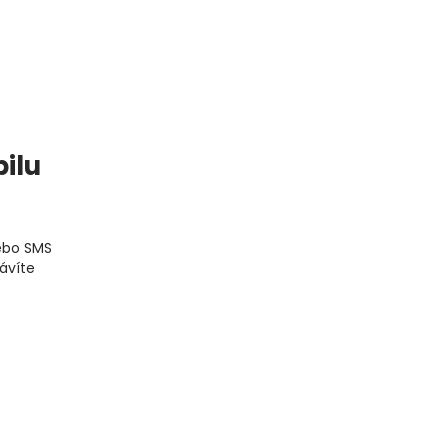
ilu
ebo SMS
ávíte