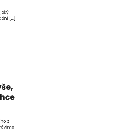
ějaký
ladní […]
še,
ehce
ého z
trávíme