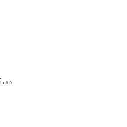
u
ítač či