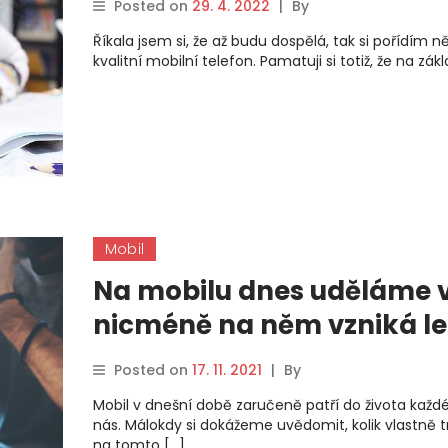
Posted on
29. 4. 2022
|
By
Říkala jsem si, že až budu dospělá, tak si pořídím n
kvalitní mobilní telefon. Pamatuji si totiž, že na zák
Mobil
Na mobilu dnes uděláme v
nicméně na něm vzniká l
závislost
Posted on
17. 11. 2021
|
By
Mobil v dnešní době zaručeně patří do života každ
nás. Málokdy si dokážeme uvědomit, kolik vlastně 
na tomto […]