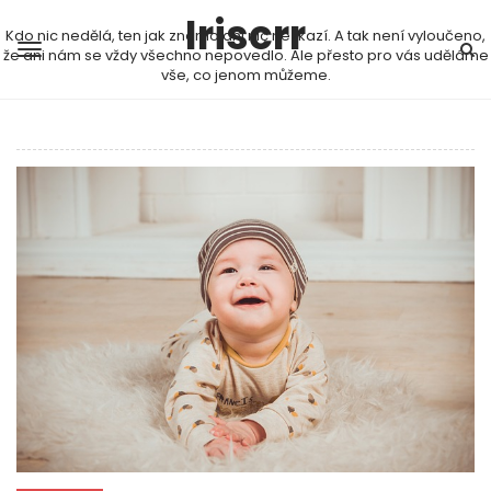
Iriscrr
Kdo nic nedělá, ten jak známo ani nic nezkazí. A tak není vyloučeno,
že ani nám se vždy všechno nepovedlo. Ale přesto pro vás uděláme
vše, co jenom můžeme.