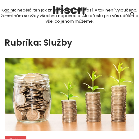
Iriscrr
Kdo nic nedělá, ten jak známo ani nic nezkazí. A tak není vyloučeno,
že ani nám se vždy všechno nepovedlo. Ale přesto pro vás uděláme
vše, co jenom můžeme.
Rubrika:
Služby