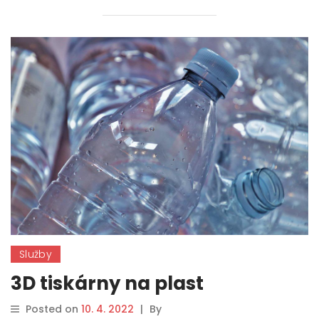
Služby
3D tiskárny na plast
Posted on
10. 4. 2022
|
By