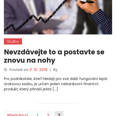
Služby
Nevzdávejte to a postavte se
znovu na nohy
Posted on
3. 10. 2018
|
By
Pro podnikatele, kteří hledají pro své další fungování lepší
úrokovou sazbu, je určen jeden nebankovní finanční
produkt, který přináší ještě […]
Předchozí
1
2
3