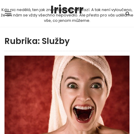
Iriscrr
Kdo nic nedělá, ten jak známo ani nic nezkazí. A tak není vyloučeno,
že ani nám se vždy všechno nepovedlo. Ale přesto pro vás uděláme
vše, co jenom můžeme.
Rubrika:
Služby