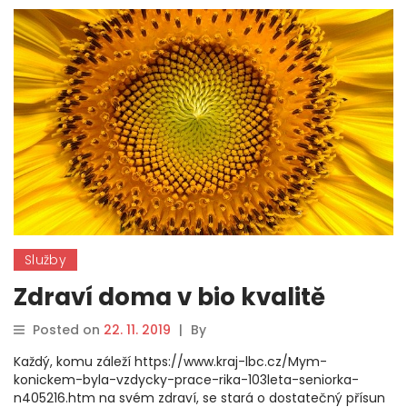
Služby
Zdraví doma v bio kvalitě
Posted on
22. 11. 2019
|
By
Každý, komu záleží https://www.kraj-lbc.cz/Mym-
konickem-byla-vzdycky-prace-rika-103leta-seniorka-
n405216.htm na svém zdraví, se stará o dostatečný přísun