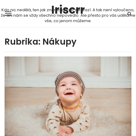
Iriscrr
Kdo nic nedělá, ten jak známo ani nic nezkazí. A tak není vyloučeno,
že ani nám se vždy všechno nepovedlo. Ale přesto pro vás uděláme
vše, co jenom můžeme.
Rubrika:
Nákupy