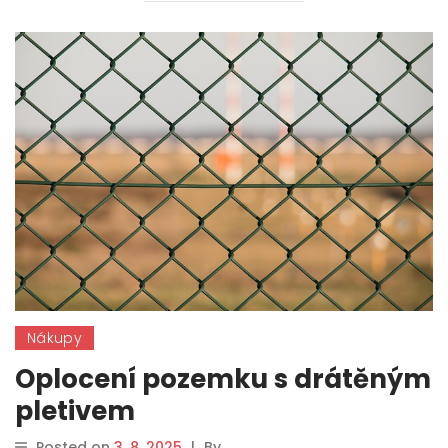
Nákupy
Oplocení pozemku s drátěným
pletivem
Posted on
3. 8. 2025
|
By