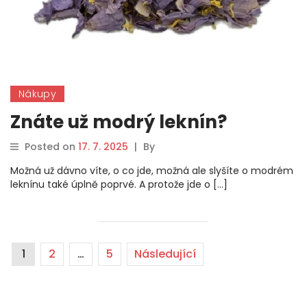
Nákupy
Znáte už modrý leknín?
Posted on
17. 7. 2025
|
By
Možná už dávno víte, o co jde, možná ale slyšíte o modrém
leknínu také úplně poprvé. A protože jde o […]
1
2
…
5
Následující