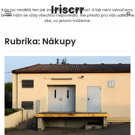
Iriscrr
Kdo nic nedělá, ten jak známo ani nic nezkazí. A tak není vyloučeno,
že ani nám se vždy všechno nepovedlo. Ale přesto pro vás uděláme
vše, co jenom můžeme.
Rubrika:
Nákupy