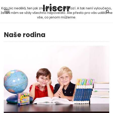
Iriscrr
Kdo nic nedělá, ten jak známo ani nic nezkazí. A tak není vyloučeno,
že ani nám se vždy všechno nepovedlo. Ale přesto pro vás uděláme
vše, co jenom můžeme.
Naše rodina