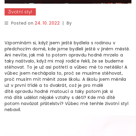
Životní styl
Posted on
24. 10. 2022
|
By
Vzpomínám si, když jsem ještě bydlela s rodinou v
předchozím domě, kde jsme bydleli ještě v jiném městě.
Ani nevíte, jak mě to potom opravdu hodně mrzelo a
taky naštvalo, když mi moji rodiče řekli, že se budeme
stěhovat. To je už asi potřetí a vůbec mě to netěšilo! A
vůbec jsem nechápala to, proč se musíme stěhovat,
proč musím mít měnit zase školu. A školu jsem měnila
už v první třídě a to dvakrát, což je pro malé
dítě opravdu hodně matoucí a taky potom jak si
má dítě udělat nějaké vztahy s děti? Kde má dítě
potom navázat přátelství? Vůbec mě tenhle životní styl
nebavil.