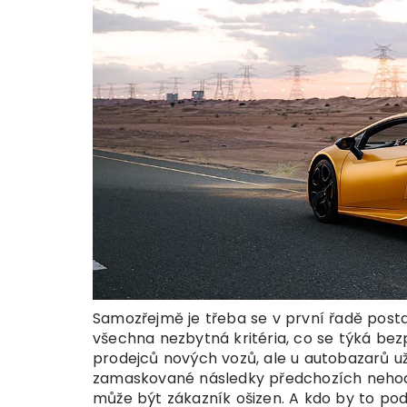
Samozřejmě je třeba se v první řadě posta
všechna nezbytná kritéria, co se týká be
prodejců nových vozů, ale u autobazarů u
zamaskované následky předchozích nehod,
může být zákazník ošizen. A kdo by to podce