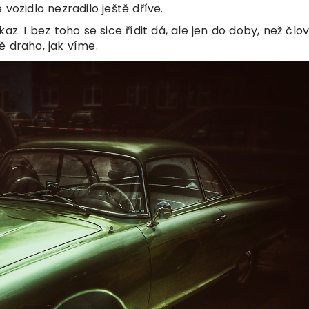
vozidlo nezradilo ještě dříve.
az. I bez toho se sice řídit dá, ale jen do doby, než člo
ě draho, jak víme.