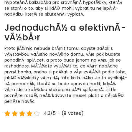
hypoteÄnÃ­ kalkulaÄka pro srovnÃ¡nÃ­ hypotÃ©ky
, kterÃ½
se starÃ¡ o to, aby si lidÃ© mohli vybrat tu nejlepÅ¡Ã­
nabÃ­dku, kterÃ¡ se skuteÄnÄ› vyplatÃ­.
JednoduchÃ½ a efektivnÃ­
vÃ½bÄ›r
Proto jiÅ¾ nic nebude brÃ¡nit tomu, abyste zaÄali s
vÃ½stavbou vaÅ¡eho novÃ©ho domu. VÅ¡e pak budete
pohodlnÄ› splÃ¡cet, a proto bude jenom na vÃ¡s, jak se
rozhodnete. MÅ¯Å¾ete vyuÅ¾Ã­t to, co vÃ¡m nabÃ­dne
prvnÃ­ banka, anebo si poÄkat a vÅ¡e zvÃ¡Å¾it podle toho,
jakÃ© vÃ½sledky vÃ¡m dÃ¡ tato kalkulaÄka. Je to vynikajÃ­
cÃ­ pomocnÃ­k, kterÃ½ se bude opravdu hodit, kdyÅ¾
vÃ¡m jde o kaÅ¾dou stokorunu pÅ™i splÃ¡cenÃ­. JistÄ›
poznÃ¡te rozdÃ­l, neÅ¾ kdybyste museli platit o nÄ›jakÃ©
penÃ­ze navÃ­c.
4.3/5 - (9 votes)