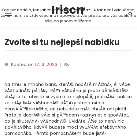
Iriscrr
Kdo nic nedělá, ten jak známo ani nic nezkazí. A tak není vyloučeno,
že ani nám se vždy všechno nepovedlo. Ale přesto pro vás uděláme
vše, co jenom můžeme.
Zvolte si tu nejlepší nabídku
Posted on
17. 4. 2023
|
By
Na trhu je mnoho bank, kterÃ© nabÃ­zÃ­ mÃ©nÄ›, Äi vÃ­ce
vÃ½hodnÃ© pÅ¯jÄky. PÅ™i vÃ½bÄ›ru je proto dÅ¯leÅ¾itÃ©
dbÃ¡t o to, abyste si vybrali to nejlepÅ¡Ã­, protoÅ¾e pak se
ze zdÃ¡nlivÄ› vÃ½hodnÃ© pÅ¯jÄky stane nÄ›co
neuvÄ›Å™itelnÃ©ho, co nebudete mÃ­t chuÅ¥ ani platit.
Proto je dobrÃ© vÅ¡e si pÅ™edem rozmyslet a spoÄÃ­tat,
co je skuteÄnÄ› vÃ½hodnÃ©. UvidÃ­te, Å¾e to nenÃ­ nic
sloÅ¾itÃ©ho, kdyÅ¾ budete moci vyuÅ¾Ã­t efektivnÃ­ho
pomocnÃ­ka. TÃ­mto pomocnÃ­kem bude jistÄ›