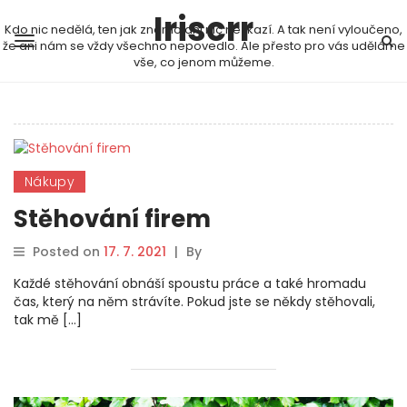
Iriscrr
Kdo nic nedělá, ten jak známo ani nic nezkazí. A tak není vyloučeno,
že ani nám se vždy všechno nepovedlo. Ale přesto pro vás uděláme
vše, co jenom můžeme.
Nákupy
Stěhování firem
Posted on
17. 7. 2021
|
By
Každé stěhování obnáší spoustu práce a také hromadu
čas, který na něm strávíte. Pokud jste se někdy stěhovali,
tak mě […]