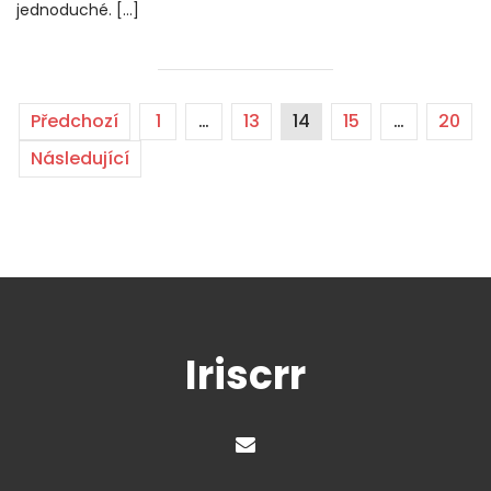
jednoduché. […]
Předchozí
1
…
13
14
15
…
20
Následující
Iriscrr