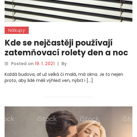
Nákupy
Kde se nejčastěji používají
zatemňovací rolety den a noc
Posted on
19. 1. 2021
|
By
Každá budova, ať už velká či malá, má okna. Je to nejen
proto, aby lidé měli výhled ven, nýbrž i […]