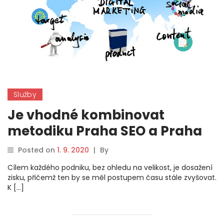
Služby
Je vhodné kombinovat
metodiku Praha SEO a Praha
PPC?
Posted on
1. 9. 2020
|
By
Cílem každého podniku, bez ohledu na velikost, je dosažení
zisku, přičemž ten by se měl postupem času stále zvyšovat.
K […]