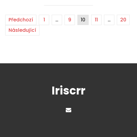
Předchozí
1
…
9
10
11
…
20
Následující
Iriscrr