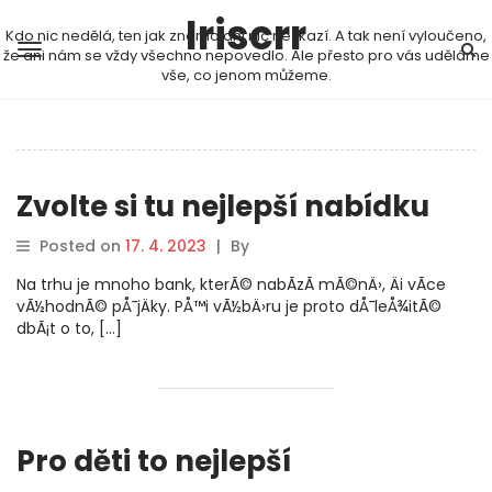
Iriscrr
Kdo nic nedělá, ten jak známo ani nic nezkazí. A tak není vyloučeno,
že ani nám se vždy všechno nepovedlo. Ale přesto pro vás uděláme
vše, co jenom můžeme.
Zvolte si tu nejlepší nabídku
Posted on
17. 4. 2023
|
By
Na trhu je mnoho bank, kterÃ© nabÃ­zÃ­ mÃ©nÄ›, Äi vÃ­ce
vÃ½hodnÃ© pÅ¯jÄky. PÅ™i vÃ½bÄ›ru je proto dÅ¯leÅ¾itÃ©
dbÃ¡t o to, […]
Pro děti to nejlepší