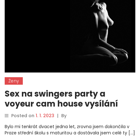
Ženy
Sex na swingers party a
voyeur cam house vysílání
živě
Posted on
1. 1. 2023
|
By
Bylo mi tenkrát dvacet jedna let, zrovna jsem dokončila v
Praze střední školu s maturitou a dostávala jsem celé ty […]