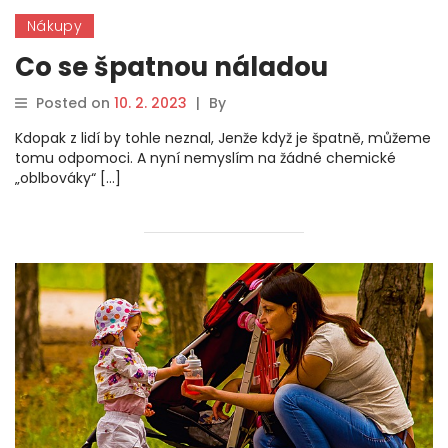
Nákupy
Co se špatnou náladou
Posted on
10. 2. 2023
|
By
Kdopak z lidí by tohle neznal, Jenže když je špatně, můžeme
tomu odpomoci. A nyní nemyslím na žádné chemické
„oblbováky“ […]