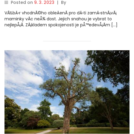
Posted on
9. 3. 2023
|
By
VÃ½bÄ›r vhodnÃ©ho obleÄenÃ­ pro dÄ›ti zamÄ›stnÃ¡vÃ¡
maminky vÃ­c neÅ¾ dost. Jejich snahou je vybrat to
nejlepÅ¡Ã­. ZÃ¡kladem spokojenosti je pÅ™edevÅ¡Ã­m […]