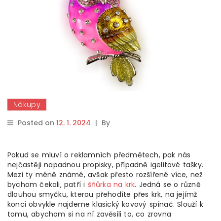
Nákupy
Posted on
12. 1. 2024
|
By
Pokud se mluví o reklamních předmětech, pak nás
nejčastěji napadnou propisky, případně igelitové tašky.
Mezi ty méně známé, avšak přesto rozšířené více, než
bychom čekali, patří i
šňůrka na krk
. Jedná se o různě
dlouhou smyčku, kterou přehodíte přes krk, na jejímž
konci obvykle najdeme klasický kovový spínač. Slouží k
tomu, abychom si na ní zavěsili to, co zrovna