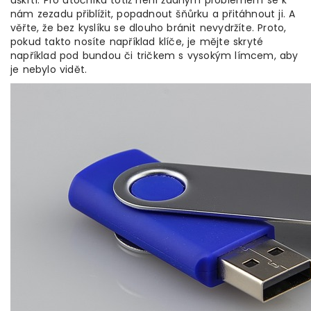
uškrtí. Pro útočníka totiž není žádným problémem se k
nám zezadu přiblížit, popadnout šňůrku a přitáhnout ji. A
věřte, že bez kyslíku se dlouho bránit nevydržíte. Proto,
pokud takto nosíte například klíče, je mějte skryté
například pod bundou či tričkem s vysokým límcem, aby
je nebylo vidět.