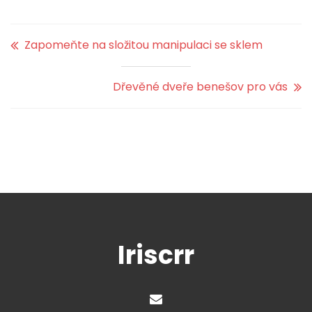
Zapomeňte na složitou manipulaci se sklem
Dřevěné dveře benešov pro vás
Iriscrr