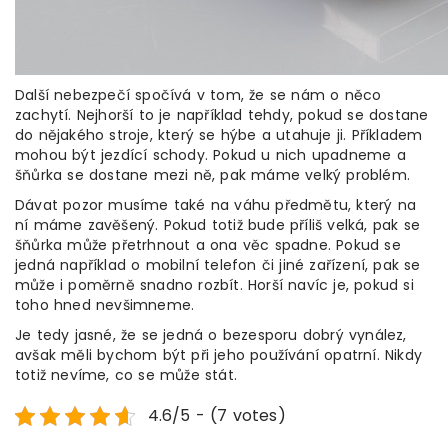
Další nebezpečí spočívá v tom, že se nám o něco
zachytí. Nejhorší to je například tehdy, pokud se dostane
do nějakého stroje, který se hýbe a utahuje ji. Příkladem
mohou být jezdící schody. Pokud u nich upadneme a
šňůrka se dostane mezi ně, pak máme velký problém.
Dávat pozor musíme také na váhu předmětu, který na
ní máme zavěšený. Pokud totiž bude příliš velká, pak se
šňůrka může přetrhnout a ona věc spadne. Pokud se
jedná například o mobilní telefon či jiné zařízení, pak se
může i poměrně snadno rozbít. Horší navíc je, pokud si
toho hned nevšimneme.
Je tedy jasné, že se jedná o bezesporu dobrý vynález,
avšak měli bychom být při jeho používání opatrní. Nikdy
totiž nevíme, co se může stát.
4.6/5 - (7 votes)