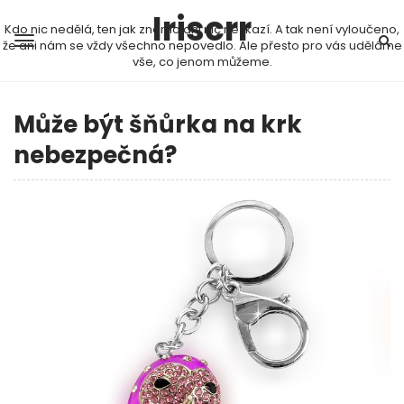
Iriscrr
Kdo nic nedělá, ten jak známo ani nic nezkazí. A tak není vyloučeno,
že ani nám se vždy všechno nepovedlo. Ale přesto pro vás uděláme
vše, co jenom můžeme.
Může být šňůrka na krk
nebezpečná?