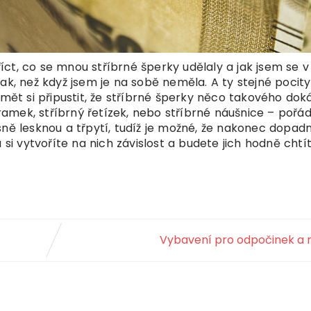
ct, co se mnou stříbrné šperky udělaly a jak jsem se v
ak, než když jsem je na sobě neměla. A ty stejné pocity
umět si připustit, že stříbrné šperky něco takového dok
áramek, stříbrný řetízek, nebo stříbrné náušnice – pořá
sně lesknou a třpytí, tudíž je možné, že nakonec dopad
 si vytvoříte na nich závislost a budete jich hodně chtít
Vybavení pro odpočinek a r