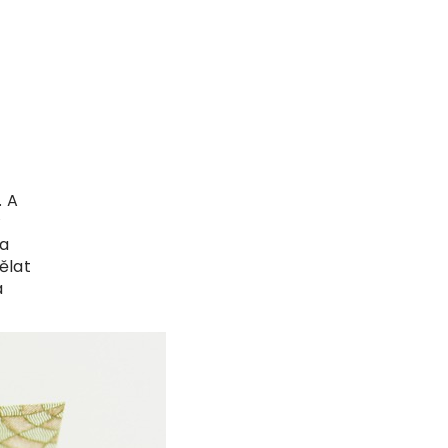
. A
ý
 a
ělat
a