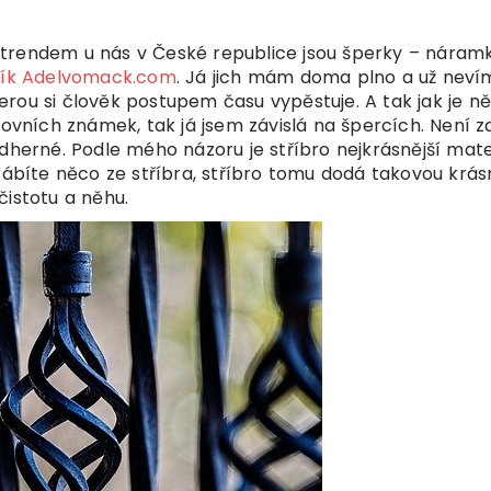
ím trendem u nás v České republice jsou šperky – náramk
lník Adelvomack.com
. Já jich mám doma plno a už neví
kterou si člověk postupem času vypěstuje. A tak jak je n
tovních známek, tak já jsem závislá na špercích. Není z
dherné. Podle mého názoru je stříbro nejkrásnější mate
yrábíte něco ze stříbra, stříbro tomu dodá takovou krá
čistotu a něhu.