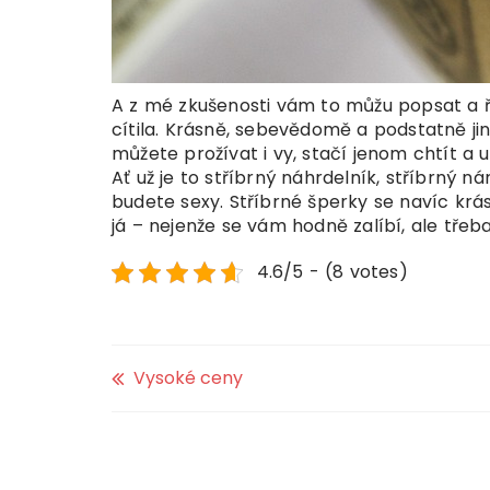
A z mé zkušenosti vám to můžu popsat a ří
cítila. Krásně, sebevědomě a podstatně jin
můžete prožívat i vy, stačí jenom chtít a 
Ať už je to stříbrný náhrdelník, stříbrný n
budete sexy. Stříbrné šperky se navíc krá
já – nejenže se vám hodně zalíbí, ale třeba
4.6/5 - (8 votes)
Vysoké ceny