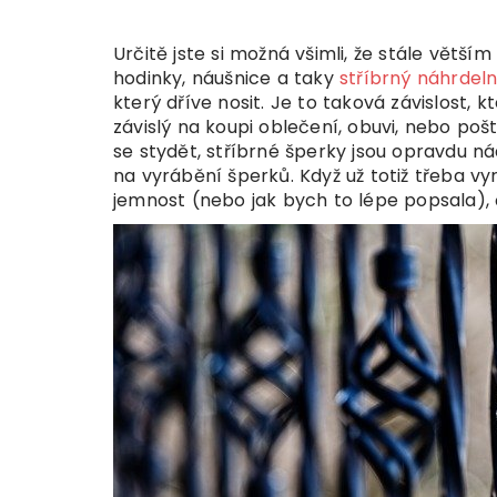
Určitě jste si možná všimli, že stále větš
hodinky, náušnice a taky
stříbrný náhrde
který dříve nosit. Je to taková závislost, 
závislý na koupi oblečení, obuvi, nebo poš
se stydět, stříbrné šperky jsou opravdu ná
na vyrábění šperků. Když už totiž třeba v
jemnost (nebo jak bych to lépe popsala), 