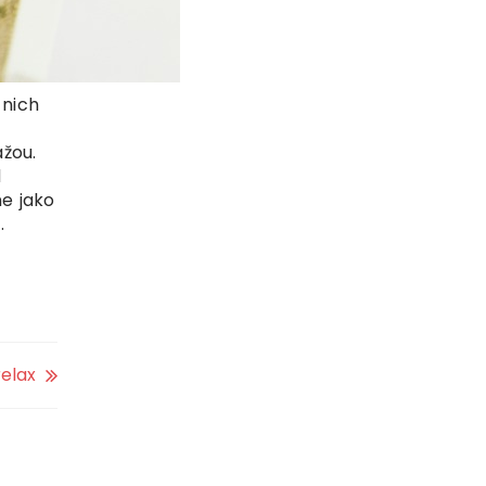
 nich
ážou.
d
ne jako
.
elax