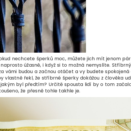
. Pokud nechcete šperků moc, můžete jich mít jenom pár
naprosto úžasně, i když si to možná nemyslíte. Stříbrn
za vámi budou a začnou otáčet a vy budete spokojená
 vlastně řekl, že stříbrné šperky dokážou z člověka ud
jakým byl předtím? Určitě spousta lidí by o tom začal
šeno, že přesně tohle takhle je.