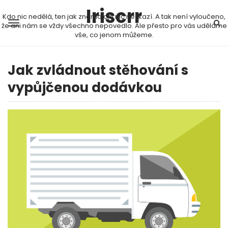
Iriscrr
Kdo nic nedělá, ten jak známo ani nic nezkazí. A tak není vyloučeno,
že ani nám se vždy všechno nepovedlo. Ale přesto pro vás uděláme
vše, co jenom můžeme.
Jak zvládnout stěhování s
vypůjčenou dodávkou