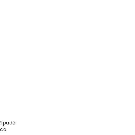
případě
 co