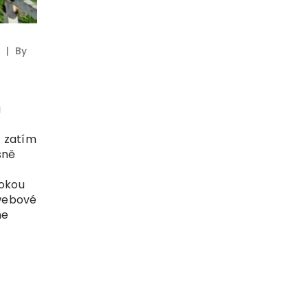
|
By
a
m zatím
sně
rokou
 webové
ne