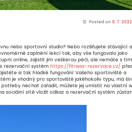
Posted on
9. 7. 2022
ovnu nebo sportovní studio? Nebo rozšiřujete stávající 
rovnoměrné zaplnění lekcí tak, aby vše fungovalo jako
pní online, zajistit jim veškerou péči, ale nemáte s tí
ine rezervační systém
https://fitness-rezervace.cz/
pře
ajistěte si tak hladké fungování Vašeho sportoviště a
tém je vhodný pro sportoviště jakéhokoliv typu, má ši
 potřeby nechat zařadit, můžete jej umístit na vlastní
 na sociální sítě vložit odkaz a rezervační systém zůsta