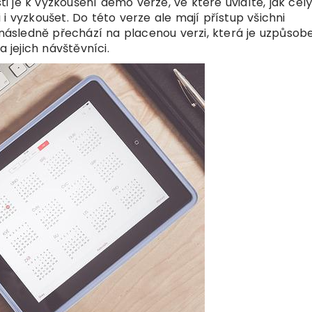
 je k vyzkoušení demo verze, ve které uvidíte, jak cel
i vyzkoušet. Do této verze ale mají přístup všichni
ů následně přechází na placenou verzi, která je uzpůsob
 jejich návštěvníci.