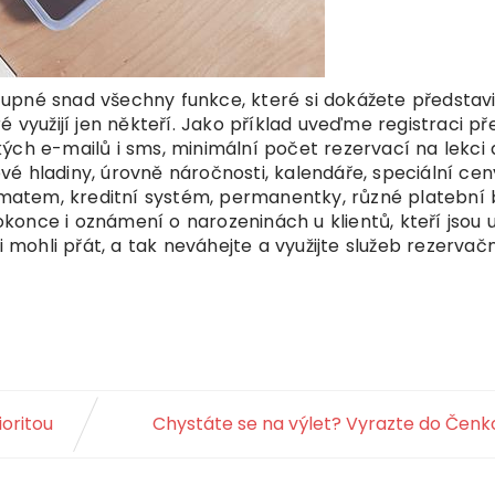
upné snad všechny funkce, které si dokážete představi
é využijí jen někteří. Jako příklad uveďme registraci př
ch e-mailů i sms, minimální počet rezervací na lekci a
é hladiny, úrovně náročnosti, kalendáře, speciální cen
vomatem, kreditní systém, permanentky, různé platební 
dokonce i oznámení o narozeninách u klientů, kteří jsou 
i mohli přát, a tak neváhejte a využijte služeb rezervač
ioritou
Chystáte se na výlet? Vyrazte do Čenk