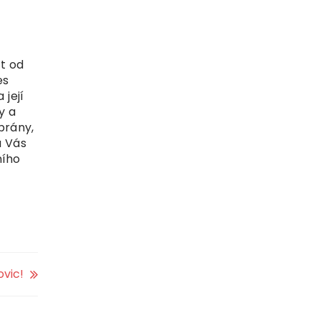
t od
es
 její
y a
brány,
u Vás
ního
ovic!