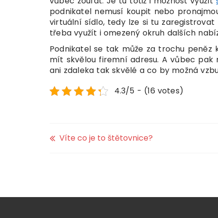
vůbec zoufat. Je tu totiž i možnost využít
podnikatel nemusí koupit nebo pronajmout
virtuální sídlo, tedy lze si tu zaregistrov
třeba využít i omezený okruh dalších nabíz
Podnikatel se tak může za trochu peněz k
mít skvělou firemní adresu. A vůbec pak 
ani zdaleka tak skvělé a co by možná vzb
4.3/5 - (16 votes)
Víte co je to štětovnice?