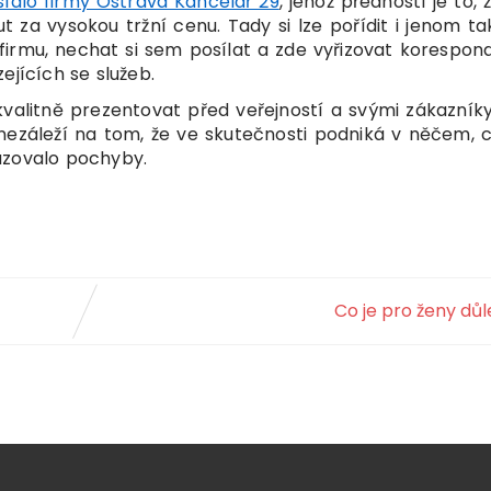
sídlo firmy Ostrava Kancelář 29
, jehož předností je to, 
 za vysokou tržní cenu. Tady si lze pořídit i jenom t
at firmu, nechat si sem posílat a zde vyřizovat korespon
ejících se služeb.
valitně prezentovat před veřejností a svými zákazník
nezáleží na tom, že ve skutečnosti podniká v něčem, 
uzovalo pochyby.
Co je pro ženy důl