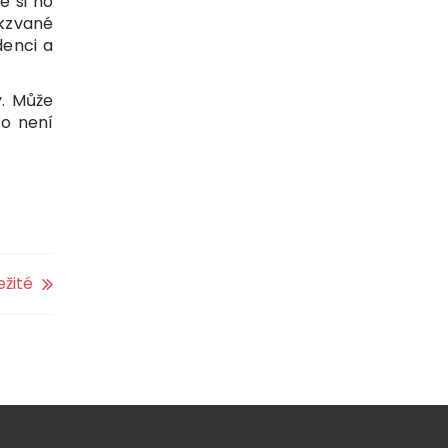
že si ho
akzvané
denci a
y. Může
co není
ežité