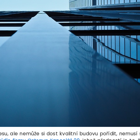
u, ale nemůže si dost kvalitní budovu pořídit, nemusí s