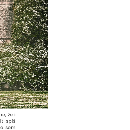
e, že i
t spíš
 se sem