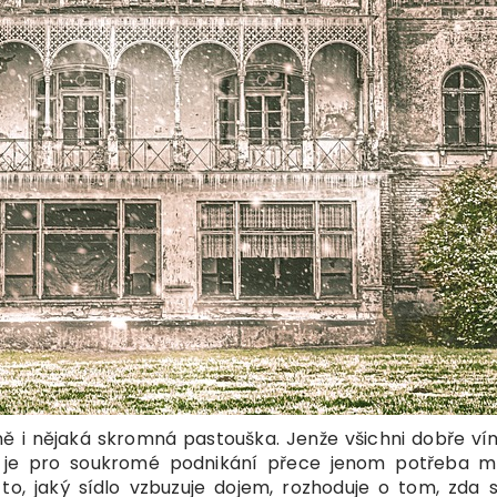
ě i nějaká skromná pastouška. Jenže všichni dobře vím
 je pro soukromé podnikání přece jenom potřeba mí
i to, jaký sídlo vzbuzuje dojem, rozhoduje o tom, zda