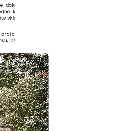
se daly
odné k
atelské
 proto,
su, jež