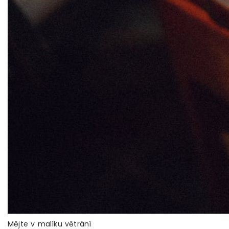
Mějte v malíku větrání