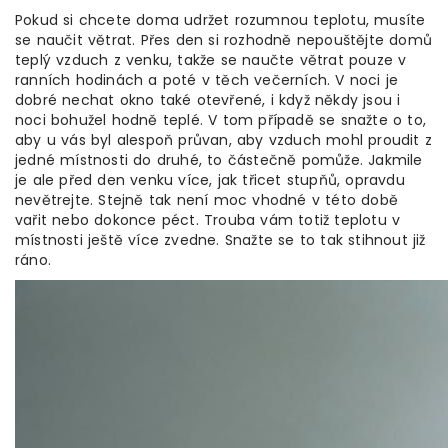
Pokud si chcete doma udržet rozumnou teplotu, musíte
se naučit větrat. Přes den si rozhodně nepouštějte domů
teplý vzduch z venku, takže se naučte větrat pouze v
ranních hodinách a poté v těch večerních. V noci je
dobré nechat okno také otevřené, i když někdy jsou i
noci bohužel hodně teplé. V tom případě se snažte o to,
aby u vás byl alespoň průvan, aby vzduch mohl proudit z
jedné místnosti do druhé, to částečně pomůže. Jakmile
je ale před den venku více, jak třicet stupňů, opravdu
nevětrejte. Stejně tak není moc vhodné v této době
vařit nebo dokonce péct. Trouba vám totiž teplotu v
místnosti ještě více zvedne. Snažte se to tak stihnout již
ráno.