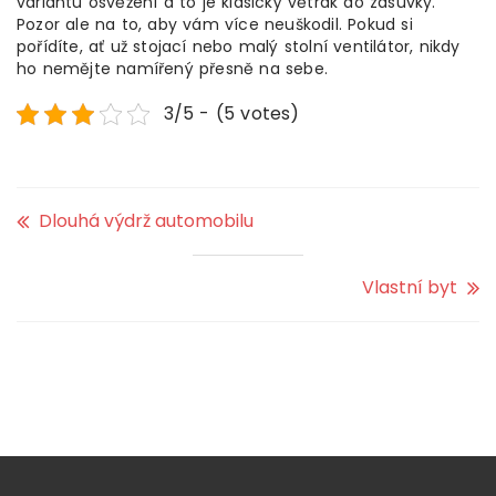
variantu osvěžení a to je klasický větrák do zásuvky.
Pozor ale na to, aby vám více neuškodil. Pokud si
pořídíte, ať už stojací nebo malý stolní ventilátor, nikdy
ho nemějte namířený přesně na sebe.
3/5 - (5 votes)
Dlouhá výdrž automobilu
Vlastní byt