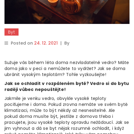
Byt
Posted on
24. 12. 2021
|
By
Sužuje vás během léta doma nezvladatelné vedro? Máte
doma jako v peci a nemůžete to vydržet? Jak se doma
ubránit vysokým teplotám? Tohle vyzkoušejte!
Jak se ochladit v rozpáleném bytě? Vedro si do bytu
raději vůbec nepouštějte!
Jakmile je venku vedro, obvykle vysoké teploty
pociťujeme i doma. Pokud zrovna nemáte ve svém bytě
klimatizaci, může to být někdy až nesnesitelné. Ale
pokud doma musíte být, jestliže z domova třeba i
pracujete, jsou vysoké teploty opravdu nežádoucí. Jak se
jim vyhnout a dá se byt nějak rozumně ochladit, i když