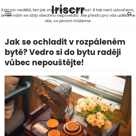
Iriscrr
Kdo nic nedělá, ten jak známo ani nic nezkazí. A tak není vyloučeno,
že ani nám se vždy všechno nepovedlo. Ale přesto pro vás uděláme
vše, co jenom můžeme.
Jak se ochladit v rozpáleném
bytě? Vedro si do bytu raději
vůbec nepouštějte!