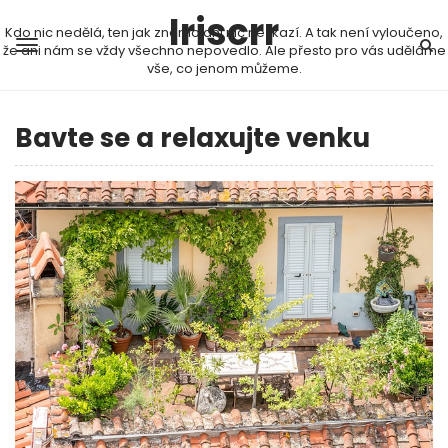
Iriscrr
Kdo nic nedělá, ten jak známo ani nic nezkazí. A tak není vyloučeno,
že ani nám se vždy všechno nepovedlo. Ale přesto pro vás uděláme
vše, co jenom můžeme.
Bavte se a relaxujte venku