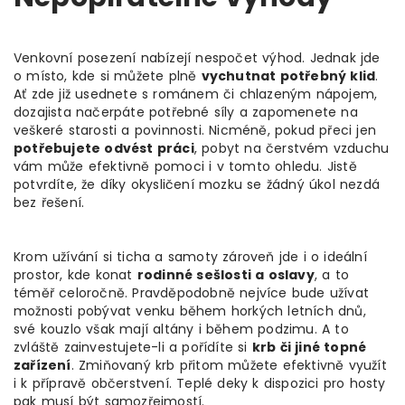
Venkovní posezení nabízejí nespočet výhod. Jednak jde
o místo, kde si můžete plně
vychutnat potřebný klid
.
Ať zde již usednete s románem či chlazeným nápojem,
dozajista načerpáte potřebné síly a zapomenete na
veškeré starosti a povinnosti. Nicméně, pokud přeci jen
potřebujete odvést práci
, pobyt na čerstvém vzduchu
vám může efektivně pomoci i v tomto ohledu. Jistě
potvrdíte, že díky okysličení mozku se žádný úkol nezdá
bez řešení.
Krom užívání si ticha a samoty zároveň jde i o ideální
prostor, kde konat
rodinné sešlosti a oslavy
, a to
téměř celoročně. Pravděpodobně nejvíce bude užívat
možnosti pobývat venku během horkých letních dnů,
své kouzlo však mají altány i během podzimu. A to
zvláště zainvestujete-li a pořídíte si
krb či jiné topné
zařízení
. Zmiňovaný krb přitom můžete efektivně využít
i k přípravě občerstvení. Teplé deky k dispozici pro hosty
pak musí být samozřejmostí.