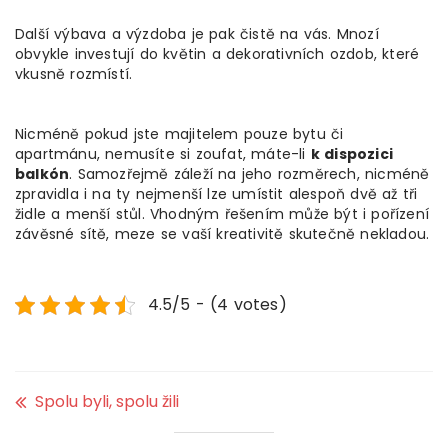
Další výbava a výzdoba je pak čistě na vás. Mnozí
obvykle investují do květin a dekorativních ozdob, které
vkusně rozmístí.
Nicméně pokud jste majitelem pouze bytu či
apartmánu, nemusíte si zoufat, máte-li
k dispozici
balkón
. Samozřejmě záleží na jeho rozměrech, nicméně
zpravidla i na ty nejmenší lze umístit alespoň dvě až tři
židle a menší stůl. Vhodným řešením může být i pořízení
závěsné sítě, meze se vaší kreativitě skutečně nekladou.
4.5/5 - (4 votes)
Spolu byli, spolu žili