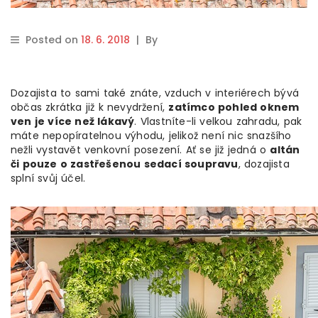
Posted on
18. 6. 2018
|
By
Dozajista to sami také znáte, vzduch v interiérech bývá
občas zkrátka již k nevydržení,
zatímco pohled oknem
ven je více než lákavý
. Vlastníte-li velkou zahradu, pak
máte nepopíratelnou výhodu, jelikož není nic snazšího
nežli vystavět venkovní posezení. Ať se již jedná o
altán
či pouze o zastřešenou sedací soupravu
, dozajista
splní svůj účel.