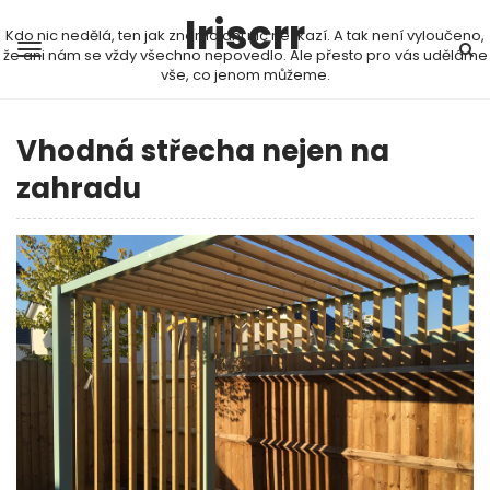
Iriscrr
Kdo nic nedělá, ten jak známo ani nic nezkazí. A tak není vyloučeno,
že ani nám se vždy všechno nepovedlo. Ale přesto pro vás uděláme
vše, co jenom můžeme.
Vhodná střecha nejen na
zahradu