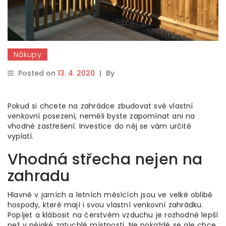
Nákupy
Posted on
13. 4. 2020
|
By
Pokud si chcete na zahrádce zbudovat své vlastní
venkovní posezení, neměli byste zapomínat ani na
vhodné zastřešení. Investice do něj se vám určitě
vyplatí.
Vhodná střecha nejen na
zahradu
Hlavně v jarních a letních měsících jsou ve velké oblibě
hospody, které mají i svou vlastní venkovní zahrádku.
Popíjet a klábosit na čerstvém vzduchu je rozhodně lepší
než v nějaké zatuchlé místnosti. Ne pokaždé se ale chce