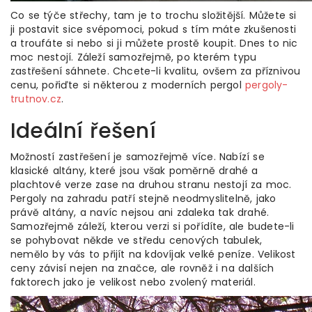
Co se týče střechy, tam je to trochu složitější. Můžete si
ji postavit sice svépomoci, pokud s tím máte zkušenosti
a troufáte si nebo si ji můžete prostě koupit. Dnes to nic
moc nestojí. Záleží samozřejmě, po kterém typu
zastřešení sáhnete. Chcete-li kvalitu, ovšem za příznivou
cenu, pořiďte si některou z moderních pergol
pergoly-
trutnov.cz
.
Ideální řešení
Možností zastřešení je samozřejmě více. Nabízí se
klasické altány, které jsou však poměrně drahé a
plachtové verze zase na druhou stranu nestojí za moc.
Pergoly na zahradu patří stejně neodmyslitelně, jako
právě altány, a navíc nejsou ani zdaleka tak drahé.
Samozřejmě záleží, kterou verzi si pořídíte, ale budete-li
se pohybovat někde ve středu cenových tabulek,
nemělo by vás to přijít na kdovíjak velké peníze. Velikost
ceny závisí nejen na značce, ale rovněž i na dalších
faktorech jako je velikost nebo zvolený materiál.