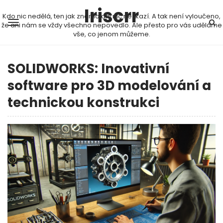
Iriscrr
Kdo nic nedělá, ten jak známo ani nic nezkazí. A tak není vyloučeno,
že ani nám se vždy všechno nepovedlo. Ale přesto pro vás uděláme
vše, co jenom můžeme.
SOLIDWORKS: Inovativní
software pro 3D modelování a
technickou konstrukci