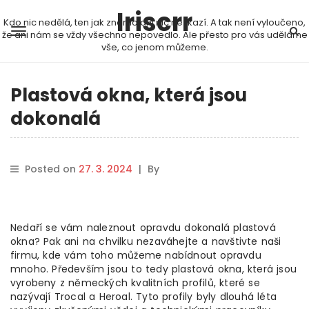
Iriscrr
Kdo nic nedělá, ten jak známo ani nic nezkazí. A tak není vyloučeno,
že ani nám se vždy všechno nepovedlo. Ale přesto pro vás uděláme
vše, co jenom můžeme.
Plastová okna, která jsou
dokonalá
Posted on
27. 3. 2024
|
By
Nedaří se vám naleznout opravdu dokonalá plastová
okna? Pak ani na chvilku nezaváhejte a navštivte naši
firmu, kde vám toho můžeme nabídnout opravdu
mnoho. Především jsou to tedy plastová okna, která jsou
vyrobeny z německých kvalitních profilů, které se
nazývají Trocal a Heroal. Tyto profily byly dlouhá léta