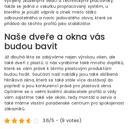
vyvíjeny zkušenými vědci a technickými pracovníky,
takže se jedná o vskutku propracovaný systém, u
kterého je použit vápník a zinek místo těžko
odbouratelného a navíc jedovatého olova, které se
přidává do těchto profilů jako stabilizátor.
Naše dveře a okna vás
budou bavit
Již dlouhá léta se zabýváme nejen výrobou oken, ale
také dveří z plastů. U nás vyrábíme také mnoho doplňků,
které se vám právě k těmto plastovým produktům
budou hodit. Součástí naší nabídky jsou také oblíbená
hliníková okna, která se také stále více dostávají do
popředí a jsou konkurencí právě pro
plastová okna
.
Opíráme se o velmi kvalitní dodavatele profilů a vždy
vám zajistíme také vše okolo, tedy montáž a servis a
také máme vlastní poradenské centrum pro spokojenost
zákazníků.
3.6/5 - (9 votes)