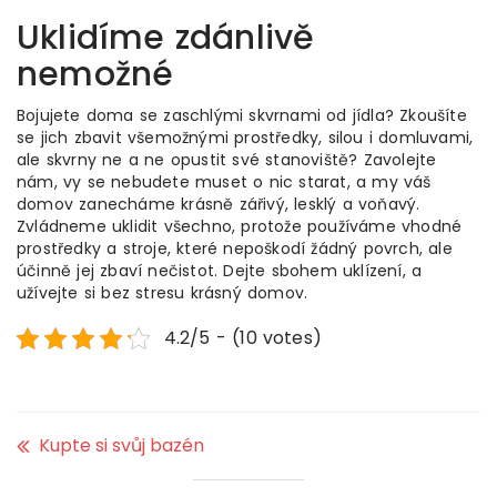
Uklidíme zdánlivě
nemožné
Bojujete doma se zaschlými skvrnami od jídla? Zkoušíte
se jich zbavit všemožnými prostředky, silou i domluvami,
ale skvrny ne a ne opustit své stanoviště? Zavolejte
nám, vy se nebudete muset o nic starat, a my váš
domov zanecháme krásně zářivý, lesklý a voňavý.
Zvládneme uklidit všechno, protože používáme vhodné
prostředky a stroje, které nepoškodí žádný povrch, ale
účinně jej zbaví nečistot. Dejte sbohem uklízení, a
užívejte si bez stresu krásný domov.
4.2/5 - (10 votes)
Kupte si svůj bazén