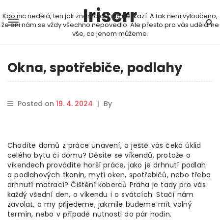
Iriscrr
Kdo nic nedělá, ten jak známo ani nic nezkazí. A tak není vyloučeno,
že ani nám se vždy všechno nepovedlo. Ale přesto pro vás uděláme
vše, co jenom můžeme.
Okna, spotřebiče, podlahy
Posted on
19. 4. 2024
|
By
Chodíte domů z práce unavení, a ještě vás čeká úklid
celého bytu či domu? Děsíte se víkendů, protože o
víkendech provádíte horší práce, jako je drhnutí podlah
a podlahových tkanin, mytí oken, spotřebičů, nebo třeba
drhnutí matrací?
Čištění koberců Praha
je tady pro vás
každý všední den, o víkendu i o svátcích. Stačí nám
zavolat, a my přijedeme, jakmile budeme mít volný
termín, nebo v případě nutnosti do pár hodin.