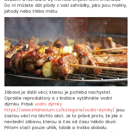
Do ní můžete dát plody z vaší zahrádky, jako jsou maliny,
jahody nebo třeba mátu.
Zábava je další věcí, kterou je potřeba nachystat.
Oprašte reproduktory a z krabice vytáhněte vodní
dýmku. Právě
vodní dýmky
https://www.shisharium.cz/kategorie/vodni-dymky/
jsou
častou věcí na těchto akcí. Je to právě proto, že jde o
nevšední zábavu, kterou si čas od času někdo zkusí.
Přitom stačí pouze uhlík, tabák a troška alobalu.