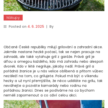
Nákupy
Posted on
4. 6. 2025
|
By
Občané České republiky milují grilování a zahradní akce.
Jakmile nastane hezké počasí, tak se nejen pracuje na
zahradě, ale také vytahuje gril z garáže. Právě gril je
alfou a omegou každého, kdo má zahradu nebo alespoň
dvorek. Kdo v létě negriluje, jakoby nežil. Právě gril a
pořádná žranice je u nás velice oblíbená a přitom vůbec
nezáleží na tom, co grilujete. Pokud má být o víkendu
hezky a už nyní přemýšlíte, že něco uděláte na grilu, tak
neváhejte a pozvěte kamarády nebo rodinu na
pořádnou žranici. Dnes se podíváme na co bychom
neměli zapomenout a co oživí celou akci.