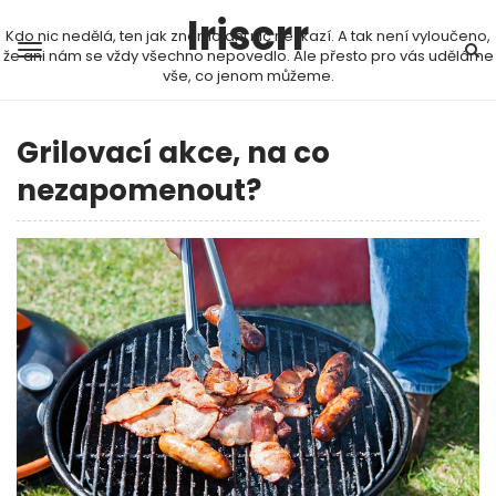
Iriscrr
Kdo nic nedělá, ten jak známo ani nic nezkazí. A tak není vyloučeno,
že ani nám se vždy všechno nepovedlo. Ale přesto pro vás uděláme
vše, co jenom můžeme.
Grilovací akce, na co
nezapomenout?