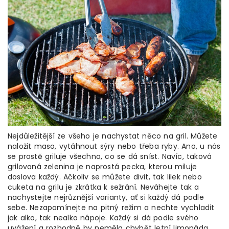
Nejdůležitější ze všeho je nachystat něco na gril. Můžete
naložit maso, vytáhnout sýry nebo třeba ryby. Ano, u nás
se prostě griluje všechno, co se dá sníst. Navíc, taková
grilovaná zelenina je naprostá pecka, kterou miluje
doslova každý. Ačkoliv se můžete divit, tak lilek nebo
cuketa na grilu je zkrátka k sežrání. Neváhejte tak a
nachystejte nejrůznější varianty, ať si každý dá podle
sebe. Nezapomínejte na pitný režim a nechte vychladit
jak alko, tak nealko nápoje. Každý si dá podle svého
uvážení a rozhodně by neměla chybět letní limonáda.