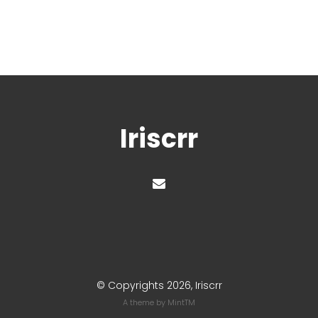
Iriscrr
© Copyrights 2026, Iriscrr
A theme by
MintTM