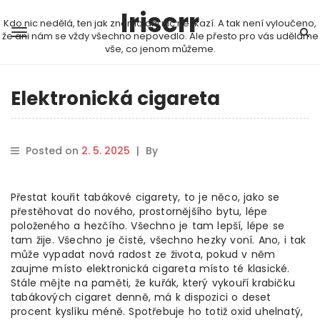
Iriscrr
Kdo nic nedělá, ten jak známo ani nic nezkazí. A tak není vyloučeno,
že ani nám se vždy všechno nepovedlo. Ale přesto pro vás uděláme
vše, co jenom můžeme.
Elektronická cigareta
Posted on
2. 5. 2025
|
By
Přestat kouřit tabákové cigarety, to je něco, jako se
přestěhovat do nového, prostornějšího bytu, lépe
položeného a hezčího. Všechno je tam lepší, lépe se
tam žije. Všechno je čisté, všechno hezky voní. Ano, i tak
může vypadat nová radost ze života, pokud v něm
zaujme místo elektronická cigareta místo té klasické.
Stále mějte na paměti, že kuřák, který vykouří krabičku
tabákových cigaret denně, má k dispozici o deset
procent kyslíku méně. Spotřebuje ho totiž oxid uhelnatý,